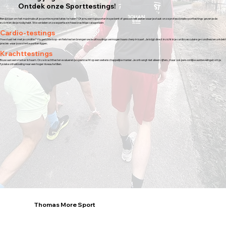
Ontdek onze Sporttestings!
Ben jij klaar om het maximale uit je sportieve prestaties te halen? Of je nu een topsporter in spe bent of gewoon wilt weten waar je staat: onze professionele sporttestings geven je de
inzichten die je nodig hebt. We verdelen onze expertise in twee krachtige categorieën:
Cardio-testings
Hoe staat het met je conditie? Via gerichte loop- en fietstesten brengen we je uithoudingsvermogen haarscherp in kaart. Je krijgt direct inzicht in je cardiovasculaire gezondheid en ontdekt
precies waar jouw sterke punten liggen.
Krachttestings
Bouw aan een sterker lichaam. Onze krachttesten evalueren je spierkracht op een wetenschappelijke manier. Je ontvangt niet alleen cijfers, maar ook persoonlijke aanbevelingen om je
fysieke ontwikkeling naar een hoger niveau te tillen.
Thomas More Sport