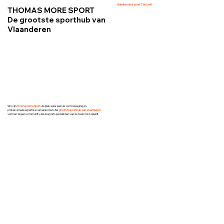
Gebeten door sport? Wij ook!
THOMAS MORE SPORT
De grootste sporthub van
Vlaanderen
Wij zijn
Thomas More Sport,
dé plek waar passie voor beweging en
professionele expertise samenkomen. Als
grootste sporthub van Vlaanderen
vormen wij een community die de sportspecialisten van de toekomst opleidt.