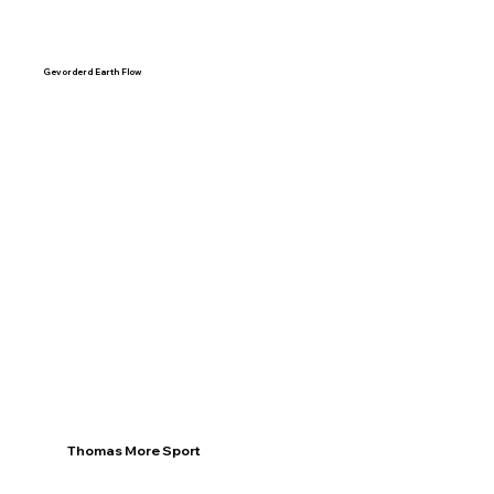
Gevorderd Earth Flow
Thomas More Sport